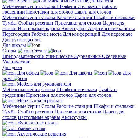
Кресла
Мягкая мебель
Обеденная зона
Мебельные серии
Столы
Шкафы и стеллажи
Тумбы и
греденции
Приставки для столов
Царги для столов
Мебельные серии
Столы
Рабочие станции
Шкафы и стеллажи
Тумбы
Стойки ресепшн
Приставки для столов
Царги для
столов
Настольные экраны
Аксессуары
Акустические кабины
Перегородки
Рабочие места
Для конференций
Для персонала
Для руководителя
Для школы
Столы
Стулья
Преподавательские
Ученические
Журнальные
Обеденные
Ученические
Для дома
Для офиса
Для школы
Для
дома
Мебель для руководителя
Мебельные серии
Столы
Шкафы и стеллажи
Тумбы и
греденции
Приставки для столов
Царги для столов
Мебель для персонала
Мебельные серии
Столы
Рабочие станции
Шкафы и стеллажи
Тумбы
Стойки ресепшн
Приставки для столов
Царги для
столов
Настольные экраны
Аксессуары
Журнальные столы
Умные столы
Акустические решения