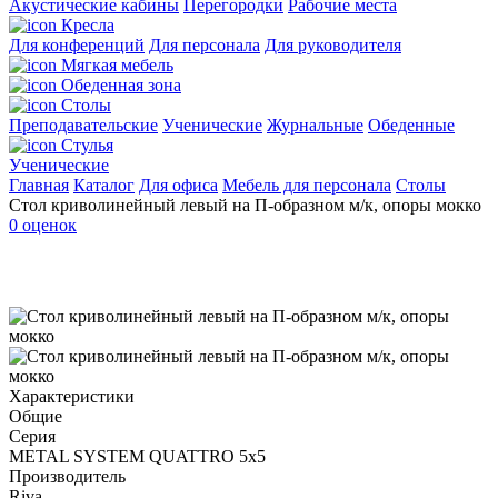
Акустические кабины
Перегородки
Рабочие места
Кресла
Для конференций
Для персонала
Для руководителя
Мягкая мебель
Обеденная зона
Столы
Преподавательские
Ученические
Журнальные
Обеденные
Стулья
Ученические
Главная
Каталог
Для офиса
Мебель для персонала
Столы
Стол криволинейный левый на П-образном м/к, опоры мокко
0 оценок
Характеристики
Общие
Серия
METAL SYSTEM QUATTRO 5х5
Производитель
Riva