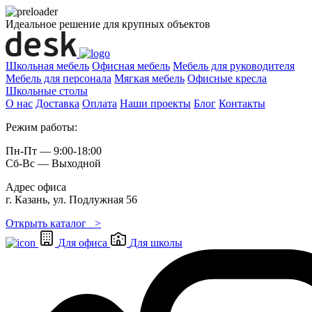
Идеальное решение для крупных объектов
Школьная мебель
Офисная мебель
Мебель для руководителя
Мебель для персонала
Мягкая мебель
Офисные кресла
Школьные cтолы
О нас
Доставка
Оплата
Наши проекты
Блог
Контакты
Режим работы:
Пн-Пт — 9:00-18:00
Сб-Вс — Выходной
Адрес офиса
г. Казань, ул. Подлужная 56
Открыть каталог >
Для офиса
Для школы