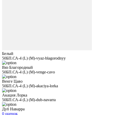
Белый
50БП.СА-4 (L) (M)-vyaz-blagorodnyy
Вяз Благородный
50БП.СА-4 (L) (M)-venge-cavo
Венге Цаво
50БП.СА-4 (L) (M)-akaciya-lorka
Акация Лорка
50БП.СА-4 (L) (M)-dub-navarra
Дуб Наварра
0 оценок