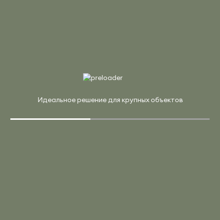
В корзину
Купить в 1 клик
Арт. OW.SA-3(R) (DT)
40 970 ₽
48 200 ₽
Стол эргономичный правый, опоры - дуб темный
1 отзыв
Страна:
Россия
Идеальное решение для крупных объектов
Материал:
ЛДСП
Производитель:
Riva
В корзину
Купить в 1 клик
Арт. 40БО.СА-1 (R) (A)
20 814 ₽
24 487 ₽
Стол криволинейный правый на О-образном м/к,
опоры антрацит
Страна:
Россия