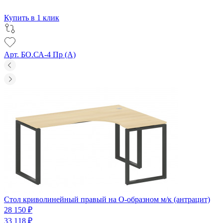
Купить в 1 клик
Арт. БО.СА-4 Пр (A)
Стол криволинейный правый на О-образном м/к (антрацит)
28 150 ₽
33 118 ₽