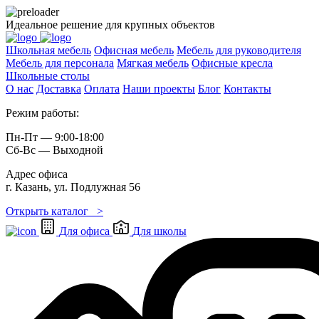
Идеальное решение для крупных объектов
Школьная мебель
Офисная мебель
Мебель для руководителя
Мебель для персонала
Мягкая мебель
Офисные кресла
Школьные cтолы
О нас
Доставка
Оплата
Наши проекты
Блог
Контакты
Режим работы:
Пн-Пт — 9:00-18:00
Сб-Вс — Выходной
Адрес офиса
г. Казань, ул. Подлужная 56
Открыть каталог >
Для офиса
Для школы