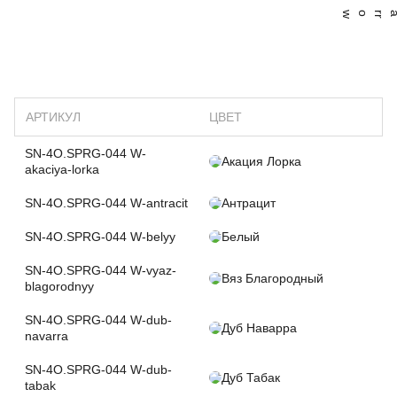
АРТИКУЛ
ЦВЕТ
SN-4O.SPRG-044 W-
Акация Лорка
akaciya-lorka
SN-4O.SPRG-044 W-antracit
Антрацит
SN-4O.SPRG-044 W-belyy
Белый
SN-4O.SPRG-044 W-vyaz-
Вяз Благородный
blagorodnyy
SN-4O.SPRG-044 W-dub-
Дуб Наварра
navarra
SN-4O.SPRG-044 W-dub-
Дуб Табак
tabak