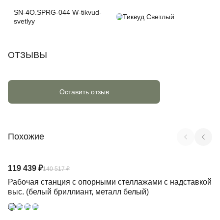
SN-4O.SPRG-044 W-tikvud-
Тиквуд Светлый
svetlyy
ОТЗЫВЫ
Оставить отзыв
Похожие
Арт. CN.DRS-260 W
119 439 ₽
140 517 ₽
Рабочая станция с опорными стеллажами с надставкой
выс. (белый бриллиант, металл белый)