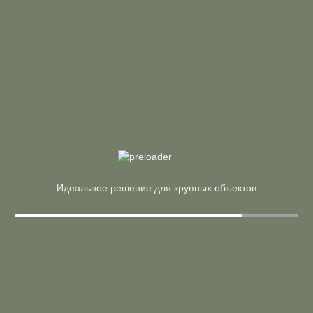
Страна:
Россия
Материал:
ЛДСП, Металл
Производитель:
Riva
В корзину
Купить в 1 клик
Арт. 40БО.СА-3 (L) (A)
26 432 ₽
31 097 ₽
Стол криволинейный левый на О-образном м/к, опоры
антрацит
Идеальное решение для крупных объектов
Страна:
Россия
Материал:
ЛДСП, Металл
Производитель:
Riva
В корзину
Купить в 1 клик
Арт. БА.СА-4 Л (G)
25 085 ₽
29 511 ₽
Стол криволинейный левый на А-образном м/к (серый)