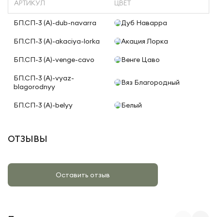
АРТИКУЛ
ЦВЕТ
БП.СП-3 (A)-dub-navarra
Дуб Наварра
БП.СП-3 (A)-akaciya-lorka
Акация Лорка
БП.СП-3 (A)-venge-cavo
Венге Цаво
БП.СП-3 (A)-vyaz-
Вяз Благородный
blagorodnyy
БП.СП-3 (A)-belyy
Белый
ОТЗЫВЫ
Оставить отзыв