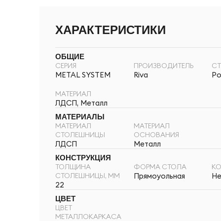
ХАРАКТЕРИСТИКИ
ОБЩИЕ
СЕРИЯ
ПРОИЗВОДИТЕЛЬ
СТ
METAL SYSTEM
Riva
Ро
МАТЕРИАЛ
ЛДСП, Металл
МАТЕРИАЛЫ
МАТЕРИАЛ
МАТЕРИАЛ
СТОЛЕШНИЦЫ
ОСНОВАНИЯ
ЛДСП
Металл
КОНСТРУКЦИЯ
ТОЛЩИНА
ФОРМА СТОЛА
К
СТОЛЕШНИЦЫ, ММ
Прямоуольная
Не
22
ЦВЕТ
ЦВЕТ
МЕТАЛЛОКАРКАСА