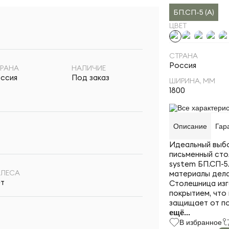
БП.СП-5 (A)
ЦВЕТ
СТРАНА
Россия
РАНА
НАЛИЧИЕ
ссия
Под заказ
ШИРИНА, ММ
1800
Все характерис
Описание
Гар
Идеальный выбо
письменный сто
system БП.СП-5
ОЛЕСА
материалы дела
т
Столешница изг
покрытием, что
защищает от по
ещё...
В избранное