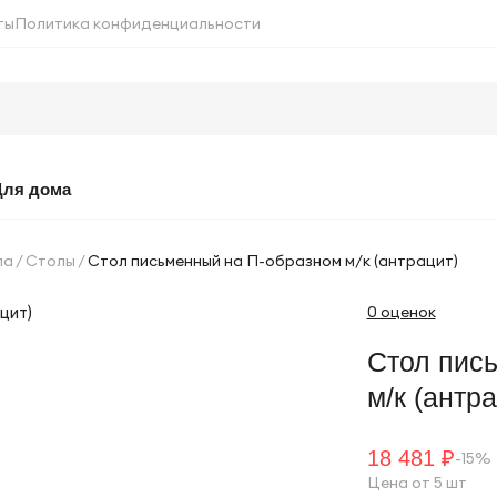
ты
Политика конфиденциальности
Для дома
ла
Столы
Стол письменный на П-образном м/к (антрацит)
0 оценок
Стол пис
м/к (антра
18 481 ₽
-15%
Цена от 5 шт