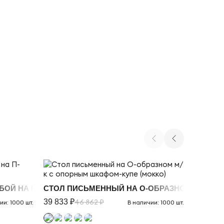
ОПОРЫ МОККО
БОЙ НА П-ОБРАЗНОМ М/К, СЕРЫЕ ОПОРЫ
СТОЛ ПИСЬМЕННЫЙ НА О-ОБРАЗНОМ М/К С 
ПЕРЕГО
39 833 ₽
46 862 ₽
36 687 
ии: 1000 шт.
В наличии: 1000 шт.