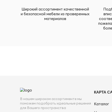
Широкий ассортимент качественной
Подб
и безопасной мебели из проверенных
впис
материалов
соотве
пожела
боле
КАРТА С
В нашем широком ассортименте мы
поможем подобрать идеальные решения
Каталог
для Вашего пространства