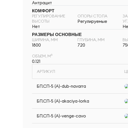
Антрацит
КОМФОРТ
РЕГУЛИРОВАНИЕ
ОПОРЫ СТОЛА
ЗА
ВЫСОТЫ
Регулируемые
У
Нет
Не
РАЗМЕРЫ ОСНОВНЫЕ
ШИРИНА, ММ
ГЛУБИНА, ММ
ВЫ
1800
720
75
ОБЪЕМ, М³
0.121
АРТИКУЛ
Ц
БП.СП-5 (A)-dub-navarra
БП.СП-5 (A)-akaciya-lorka
БП.СП-5 (A)-venge-cavo