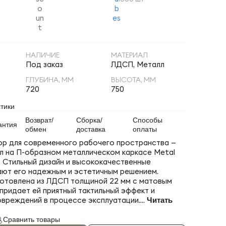
НАЛИЧИЕ
МАТЕРИАЛ
Под заказ
ЛДСП, Металл
ГЛУБИНА, ММ
ВЫСОТА, ММ
720
750
тики
Возврат/
Сборка/
Способы
антия
обмен
доставка
оплаты
р для современного рабочего пространства —
л на П-образном металлическом каркасе Metal
. Стильный дизайн и высококачественные
ют его надежным и эстетичным решением.
отовлена из ЛДСП толщиной 22 мм с матовым
 придает ей приятный тактильный эффект и
вреждений в процессе эксплуатации....
Читать
Сравнить товары