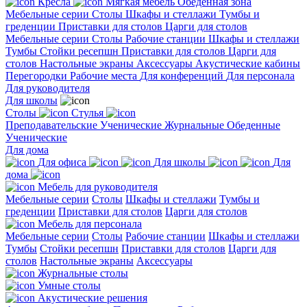
Кресла
Мягкая мебель
Обеденная зона
Мебельные серии
Столы
Шкафы и стеллажи
Тумбы и
греденции
Приставки для столов
Царги для столов
Мебельные серии
Столы
Рабочие станции
Шкафы и стеллажи
Тумбы
Стойки ресепшн
Приставки для столов
Царги для
столов
Настольные экраны
Аксессуары
Акустические кабины
Перегородки
Рабочие места
Для конференций
Для персонала
Для руководителя
Для школы
Столы
Стулья
Преподавательские
Ученические
Журнальные
Обеденные
Ученические
Для дома
Для офиса
Для школы
Для
дома
Мебель для руководителя
Мебельные серии
Столы
Шкафы и стеллажи
Тумбы и
греденции
Приставки для столов
Царги для столов
Мебель для персонала
Мебельные серии
Столы
Рабочие станции
Шкафы и стеллажи
Тумбы
Стойки ресепшн
Приставки для столов
Царги для
столов
Настольные экраны
Аксессуары
Журнальные столы
Умные столы
Акустические решения