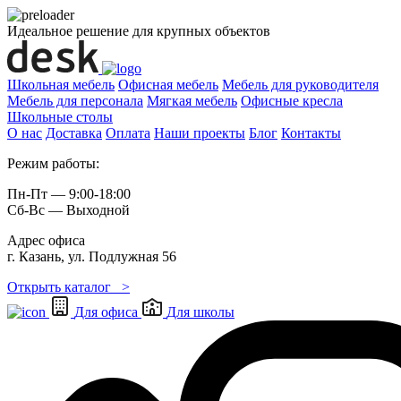
Идеальное решение для крупных объектов
Школьная мебель
Офисная мебель
Мебель для руководителя
Мебель для персонала
Мягкая мебель
Офисные кресла
Школьные cтолы
О нас
Доставка
Оплата
Наши проекты
Блог
Контакты
Режим работы:
Пн-Пт — 9:00-18:00
Сб-Вс — Выходной
Адрес офиса
г. Казань, ул. Подлужная 56
Открыть каталог >
Для офиса
Для школы