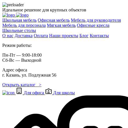
Идеальное решение для крупных объектов
Школьная мебель
Офисная мебель
Мебель для руководителя
Мебель для персонала
Мягкая мебель
Офисные кресла
Школьные cтолы
О нас
Доставка
Оплата
Наши проекты
Блог
Контакты
Режим работы:
Пн-Пт — 9:00-18:00
Сб-Вс — Выходной
Адрес офиса
г. Казань, ул. Подлужная 56
Открыть каталог >
Для офиса
Для школы