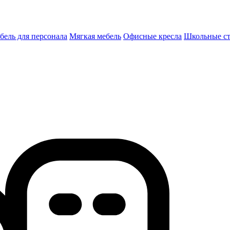
бель для персонала
Мягкая мебель
Офисные кресла
Школьные c