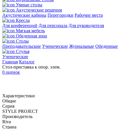
Умные столы
Акустические решения
Акустические кабины
Перегородки
Рабочие места
Кресла
Для конференций
Для персонала
Для руководителя
Мягкая мебель
Обеденная зона
Столы
Преподавательские
Ученические
Журнальные
Обеденные
Стулья
Ученические
Главная
Каталог
Стол-приставка к опор. элем.
0 оценок
Характеристики
Общие
Серия
STYLE PROJECT
Производитель
Riva
Страна