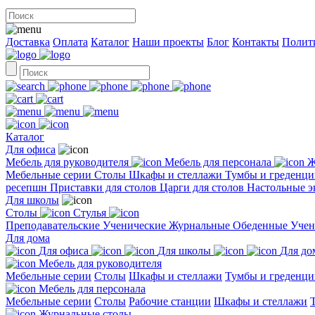
Доставка
Оплата
Каталог
Наши проекты
Блог
Контакты
Полит
Каталог
Для офиса
Мебель для руководителя
Мебель для персонала
Ж
Мебельные серии
Столы
Шкафы и стеллажи
Тумбы и греденц
ресепшн
Приставки для столов
Царги для столов
Настольные 
Для школы
Столы
Стулья
Преподавательские
Ученические
Журнальные
Обеденные
Учен
Для дома
Для офиса
Для школы
Для до
Мебель для руководителя
Мебельные серии
Столы
Шкафы и стеллажи
Тумбы и греденци
Мебель для персонала
Мебельные серии
Столы
Рабочие станции
Шкафы и стеллажи
Журнальные столы