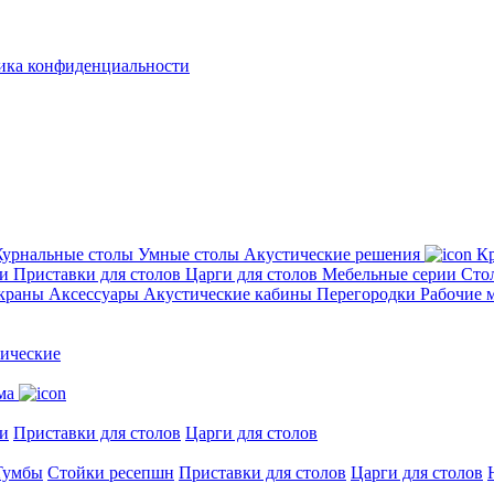
ика конфиденциальности
урнальные столы
Умные столы
Акустические решения
Кр
ии
Приставки для столов
Царги для столов
Мебельные серии
Сто
экраны
Аксессуары
Акустические кабины
Перегородки
Рабочие 
ические
ма
и
Приставки для столов
Царги для столов
Тумбы
Стойки ресепшн
Приставки для столов
Царги для столов