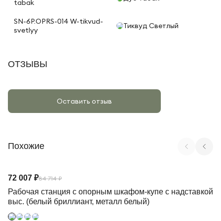
tabak
SN-6P.OPRS-014 W-tikvud-
Тиквуд Светлый
svetlyy
ОТЗЫВЫ
Оставить отзыв
Похожие
Арт. CN.DRS-242 W
72 007 ₽
84 714 ₽
Рабочая станция с опорным шкафом-купе с надставкой
выс. (белый бриллиант, металл белый)