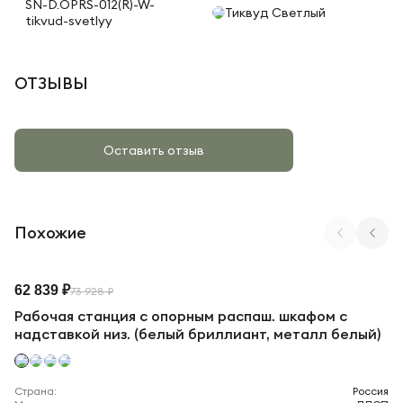
SN-D.OPRS-012(R)-W-
Тиквуд Светлый
tikvud-svetlyy
ОТЗЫВЫ
Оставить отзыв
Похожие
Арт. CN.DRS-228 W
62 839 ₽
73 928 ₽
Рабочая станция с опорным распаш. шкафом с
надставкой низ. (белый бриллиант, металл белый)
Страна:
Россия