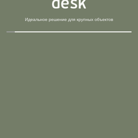
Сборка/доставка
Идеальное решение для крупных объектов
Способы оплаты
АРТИКУЛ
ЦВЕТ
А.СП-4-klen-2
Клен
А.СП-4-venge-metallik
Венге/Металлик
А.СП-4-klen-metallik
Клен/Металлик