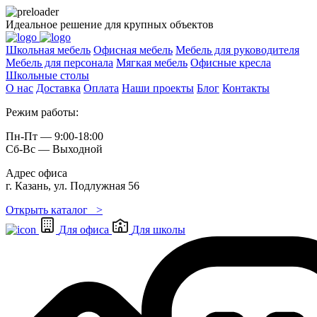
Идеальное решение для крупных объектов
Школьная мебель
Офисная мебель
Мебель для руководителя
Мебель для персонала
Мягкая мебель
Офисные кресла
Школьные cтолы
О нас
Доставка
Оплата
Наши проекты
Блог
Контакты
Режим работы:
Пн-Пт — 9:00-18:00
Сб-Вс — Выходной
Адрес офиса
г. Казань, ул. Подлужная 56
Открыть каталог >
Для офиса
Для школы