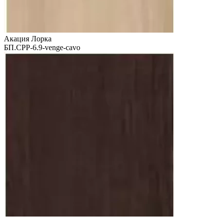
Акация Лорка
БП.СРР-6.9-venge-cavo