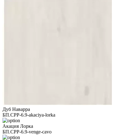
Дуб Наварра
БП.СРР-6.9-akaciya-lorka
Акация Лорка
БП.СРР-6.9-venge-cavo