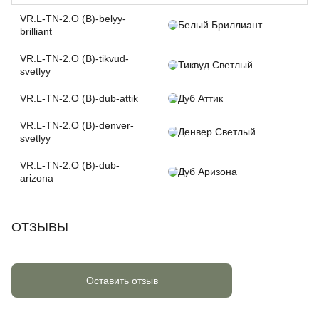
VR.L-TN-2.O (B)-belyy-
Белый Бриллиант
brilliant
VR.L-TN-2.O (B)-tikvud-
Тиквуд Светлый
svetlyy
VR.L-TN-2.O (B)-dub-attik
Дуб Аттик
VR.L-TN-2.O (B)-denver-
Денвер Светлый
svetlyy
VR.L-TN-2.O (B)-dub-
Дуб Аризона
arizona
ОТЗЫВЫ
Оставить отзыв