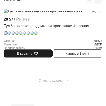
Арт. O.VTPO-7
20 577 ₽
24 208 ₽
Тумба высокая выдвижная приставная/опорная
Страна:
Россия
Материал:
ЛДСП
Производитель:
Riva
В корзину
Купить в 1 клик
Открыть каталог >