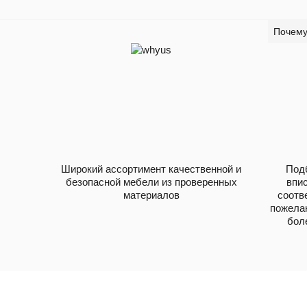
Почему
Широкий ассортимент качественной и
Под
безопасной мебели из проверенных
впи
материалов
соотв
пожела
боле