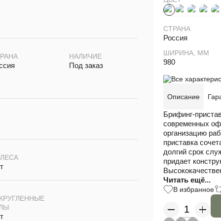
СТРАНА
Россия
ШИРИНА, ММ
РАНА
НАЛИЧИЕ
980
ссия
Под заказ
Все характерис
Описание
Гар
Брифинг-пристав
современных оф
организацию раб
приставка сочета
долгий срок слу
ЛЕСА
придает констру
т
Высококачествен
Читать ещё...
В избранное
КРУГЛЕННЫЕ
ЛЫ
т