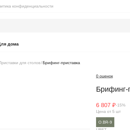
итика конфиденциальности
Для дома
Приставки для столов
Брифинг-приставка
0 оценок
Брифинг-
6 807 ₽
-15%
Цена от 5 шт
O.BR-9
ЦВЕТ