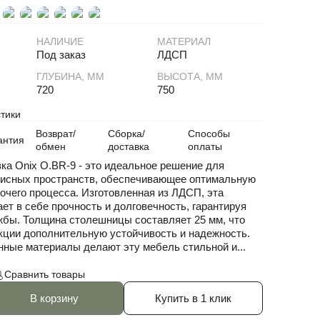
НАЛИЧИЕ
МАТЕРИАЛ
Под заказ
ЛДСП
ГЛУБИНА, ММ
ВЫСОТА, ММ
720
750
тики
Возврат/
Сборка/
Способы
антия
обмен
доставка
оплаты
ка Onix O.BR-9 - это идеальное решение для
исных пространств, обеспечивающее оптимальную
очего процесса. Изготовленная из ЛДСП, эта
ет в себе прочность и долговечность, гарантируя
жбы. Толщина столешницы составляет 25 мм, что
кции дополнительную устойчивость и надежность.
ные материалы делают эту мебель стильной и...
Сравнить товары
В корзину
Купить в 1 клик