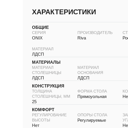
ХАРАКТЕРИСТИКИ
ОБЩИЕ
СЕРИЯ
ПРОИЗВОДИТЕЛЬ
СТ
ONIX
Riva
Ро
МАТЕРИАЛ
ЛДСП
МАТЕРИАЛЫ
МАТЕРИАЛ
МАТЕРИАЛ
СТОЛЕШНИЦЫ
ОСНОВАНИЯ
ЛДСП
ЛДСП
КОНСТРУКЦИЯ
ТОЛЩИНА
ФОРМА СТОЛА
КО
СТОЛЕШНИЦЫ, ММ
Прямоуольная
Не
25
КОМФОРТ
РЕГУЛИРОВАНИЕ
ОПОРЫ СТОЛА
ЗА
ВЫСОТЫ
Регулируемые
УГ
Нет
Не