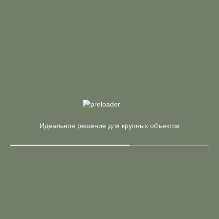
В корзину
Купить в 1 клик
Арт. OW.D.SPR-1.8 (DT)
36 681 ₽
43 155 ₽
Стол-приставка двойной к опорным элементам, опоры
- дуб темный
Страна:
Россия
Материал:
ЛДСП
Производитель:
Riva
В корзину
Купить в 1 клик
Идеальное решение для крупных объектов
Арт. CN.OSPR-002 (B)
15 943 ₽
18 756 ₽
Стол-приставка к опорным тумбам/шкафам, опоры
черные
Страна:
Россия
Материал:
ЛДСП, Металл
Производитель:
Riva