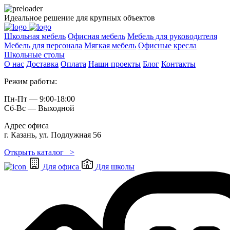
Идеальное решение для крупных объектов
Школьная мебель
Офисная мебель
Мебель для руководителя
Мебель для персонала
Мягкая мебель
Офисные кресла
Школьные cтолы
О нас
Доставка
Оплата
Наши проекты
Блог
Контакты
Режим работы:
Пн-Пт — 9:00-18:00
Сб-Вс — Выходной
Адрес офиса
г. Казань, ул. Подлужная 56
Открыть каталог >
Для офиса
Для школы