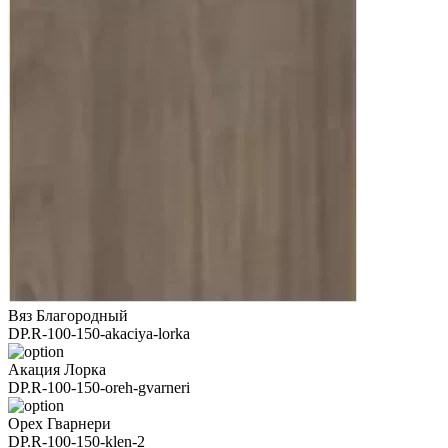
Вяз Благородный
DP.R-100-150-akaciya-lorka
Акация Лорка
DP.R-100-150-oreh-gvarneri
Орех Гварнери
DP.R-100-150-klen-2