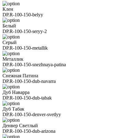
Клен
DP.R-100-150-belyy
Белый
DP.R-100-150-seryy-2
Серый
DP.R-100-150-metallik
Металлик
DP.R-100-150-snezhnaya-patina
Снежная Патина
DP.R-100-150-dub-navarra
Дуб Наварра
DP.R-100-150-dub-tabak
Дуб Табак
DP.R-100-150-denver-svetlyy
Денвер Светлый
DP.R-100-150-dub-arizona