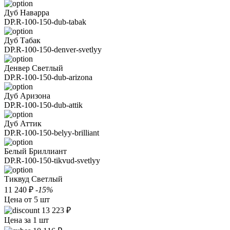
Дуб Наварра
DP.R-100-150-dub-tabak
Дуб Табак
DP.R-100-150-denver-svetlyy
Денвер Светлый
DP.R-100-150-dub-arizona
Дуб Аризона
DP.R-100-150-dub-attik
Дуб Аттик
DP.R-100-150-belyy-brilliant
Белый Бриллиант
DP.R-100-150-tikvud-svetlyy
Тиквуд Светлый
11 240 ₽
-15%
Цена от 5 шт
13 223 ₽
Цена за 1 шт