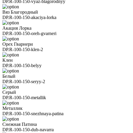
DP.R-100-150-vyaz-blagorodnyy
Вяз Благородный
DP.R-100-150-akaciya-lorka
Акация Лорка
DP.R-100-150-oreh-gvarneri
Орех Гварнери
DP.R-100-150-klen-2
Клен
DP.R-100-150-belyy
Белый
DP.R-100-150-seryy-2
Серый
DP.R-100-150-metallik
Металлик
DP.R-100-150-snezhnaya-patina
Снежная Патина
DP.R-100-150-dub-navarra