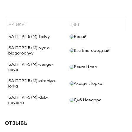
АРТИКУЛ
ЦВЕТ
БА.ППРГ-5 (M)-belyy
Белый
БА.ППРГ-5 (M)-vyaz-
Вяз Благородный
blagorodnyy
БА.ППРГ-5 (M)-venge-
Венге Цаво
cavo
БА.ППРГ-5 (M)-akaciya-
Акация Лорка
lorka
БА.ППРГ-5 (M)-dub-
Дуб Наварра
navarra
ОТЗЫВЫ