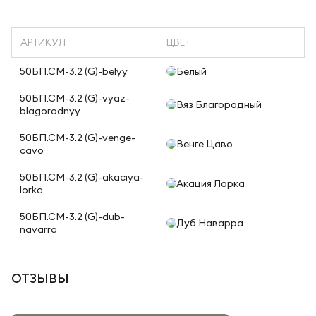
АРТИКУЛ
ЦВЕТ
50БП.СМ-3.2 (G)-belyy
Белый
50БП.СМ-3.2 (G)-vyaz-
Вяз Благородный
blagorodnyy
50БП.СМ-3.2 (G)-venge-
Венге Цаво
cavo
50БП.СМ-3.2 (G)-akaciya-
Акация Лорка
lorka
50БП.СМ-3.2 (G)-dub-
Дуб Наварра
navarra
ОТЗЫВЫ