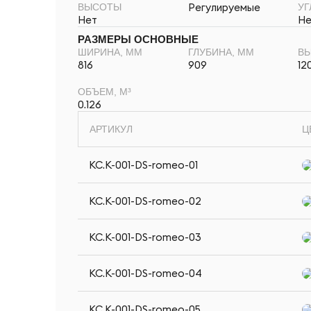
Регулируемые
ВЫСОТЫ
УГ
Нет
Не
РАЗМЕРЫ ОСНОВНЫЕ
ШИРИНА, ММ
ГЛУБИНА, ММ
ВЫ
816
909
12
ОБЪЕМ, М³
0.126
АРТИКУЛ
Ц
KC.K-001-DS-romeo-01
KC.K-001-DS-romeo-02
KC.K-001-DS-romeo-03
KC.K-001-DS-romeo-04
KC.K-001-DS-romeo-05