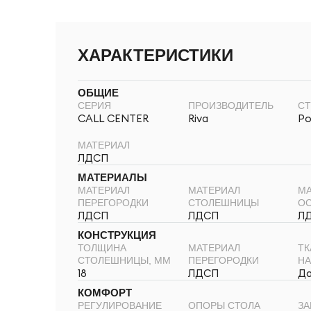
ХАРАКТЕРИСТИКИ
ОБЩИЕ
СЕРИЯ
ПРОИЗВОДИТЕЛЬ
СТ
CALL CENTER
Riva
Ро
МАТЕРИАЛ
ЛДСП
МАТЕРИАЛЫ
МАТЕРИАЛ
МАТЕРИАЛ
МА
ПЕРЕГОРОДКИ
СТОЛЕШНИЦЫ
О
ЛДСП
ЛДСП
Л
КОНСТРУКЦИЯ
ТОЛЩИНА
МАТЕРИАЛ
ТК
СТОЛЕШНИЦЫ, ММ
ПЕРЕГОРОДКИ
НА
18
ЛДСП
Д
КОМФОРТ
РЕГУЛИРОВАНИЕ
ОПОРЫ СТОЛА
ЗА