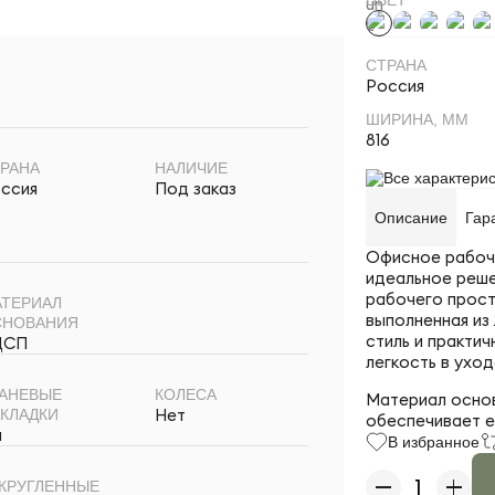
СТРАНА
Россия
ШИРИНА, ММ
816
РАНА
НАЛИЧИЕ
Все характерис
ссия
Под заказ
Описание
Гар
Офисное рабоче
идеальное реше
рабочего прост
ТЕРИАЛ
выполненная из
СНОВАНИЯ
стиль и практи
ДСП
легкость в уход
АНЕВЫЕ
КОЛЕСА
Материал основ
Нет
КЛАДКИ
обеспечивает е
а
В избранное
КРУГЛЕННЫЕ