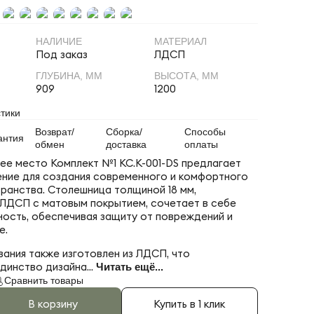
НАЛИЧИЕ
МАТЕРИАЛ
Под заказ
ЛДСП
ГЛУБИНА, ММ
ВЫСОТА, ММ
909
1200
тики
Возврат/
Сборка/
Способы
антия
обмен
доставка
оплаты
е место Комплект №1 KC.K-001-DS предлагает
ние для создания современного и комфортного
ранства. Столешница толщиной 18 мм,
 ЛДСП с матовым покрытием, сочетает в себе
чность, обеспечивая защиту от повреждений и
е.
ания также изготовлен из ЛДСП, что
динство дизайна...
Читать ещё...
Сравнить товары
В корзину
Купить в 1 клик