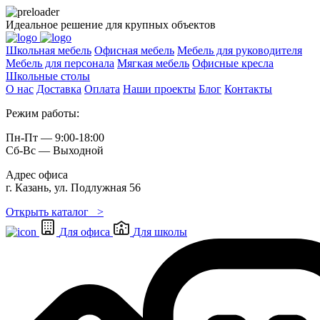
Идеальное решение для крупных объектов
Школьная мебель
Офисная мебель
Мебель для руководителя
Мебель для персонала
Мягкая мебель
Офисные кресла
Школьные cтолы
О нас
Доставка
Оплата
Наши проекты
Блог
Контакты
Режим работы:
Пн-Пт — 9:00-18:00
Сб-Вс — Выходной
Адрес офиса
г. Казань, ул. Подлужная 56
Открыть каталог >
Для офиса
Для школы