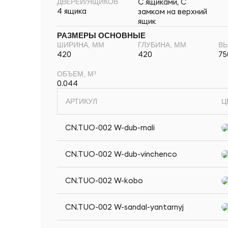
С ящиками, С
ДВЕРЕЙ/ЯЩИКОВ
4 ящика
замком на верхний
ящик
РАЗМЕРЫ ОСНОВНЫЕ
ШИРИНА, ММ
ГЛУБИНА, ММ
ВЫ
420
420
75
ОБЪЕМ, М³
0.044
АРТИКУЛ
Ц
CN.TUO-002 W-dub-mali
CN.TUO-002 W-dub-vinchenco
CN.TUO-002 W-kobo
CN.TUO-002 W-sandal-yantarnyj