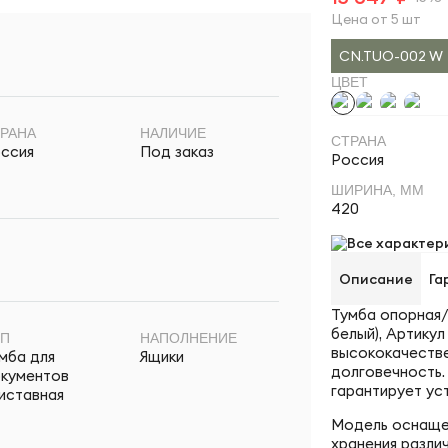
Цена от 5 шт
CN.TUO-002 W
ЦВЕТ
РАНА
НАЛИЧИЕ
СТРАНА
ссия
Под заказ
Россия
ШИРИНА, ММ
420
Все характер
Описание
Га
Тумба опорная/
белый), Артику
ИП
НАПОЛНЕНИЕ
высококачестве
мба для
Ящики
долговечность.
кументов
гарантирует ус
иставная
Модель оснащен
хранения разли