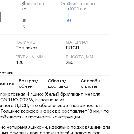
Цена за 1 шт
Оптовая цена от
1000 шт
НАЛИЧИЕ
МАТЕРИАЛ
Под заказ
ЛДСП
ГЛУБИНА, ММ
ВЫСОТА, ММ
420
750
истики
Возврат/
Сборка/
Способы
рантия
обмен
доставка
оплаты
приставная 4 ящика (белый бриллиант, металл
л CN.TUO-002 W, выполнена из
нного ЛДСП, что обеспечивает надежность и
 Толщина каркаса и фасада составляет 18 мм, что
тойчивость и прочность конструкции.
а четырьмя ящиками, идеально подходящими для
чных офисных принадлежностей и документов.