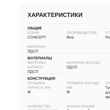
ХАРАКТЕРИСТИКИ
ОБЩИЕ
СЕРИЯ
ПРОИЗВОДИТЕЛЬ
СТ
CONCEPT
Riva
Ро
МАТЕРИАЛ
ЛДСП
МАТЕРИАЛЫ
МАТЕРИАЛ
МАТЕРИАЛ ФАСАДА
ЛДСП
КАРКАСА
ЛДСП
КОНСТРУКЦИЯ
ТОЛЩИНА
ТОЛЩИНА ФАСАДА,
Т
Ту
КАРКАСА, ММ
ММ
18
18
до
пр
КОЛИЧЕСТВО
КОНФИГУРАЦИЯ