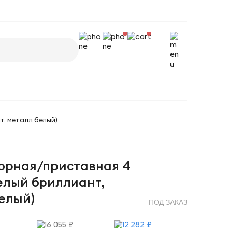
, металл белый)
орная/приставная 4
елый бриллиант,
елый)
ПОД ЗАКАЗ
16 055 ₽
12 282 ₽