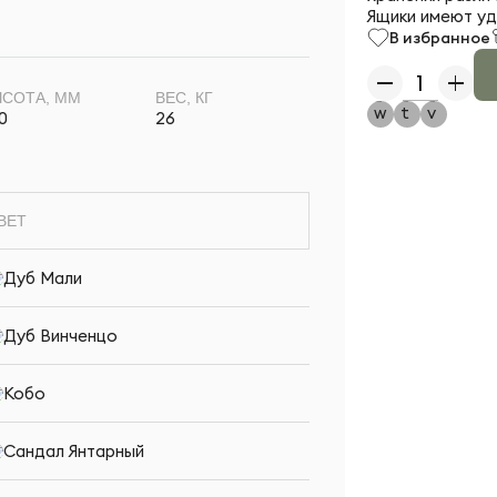
Ящики имеют уд
В избранное
СОТА, ММ
ВЕС, КГ
0
26
ВЕТ
Дуб Мали
Дуб Винченцо
Кобо
Сандал Янтарный